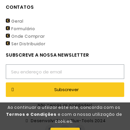
CONTATOS
Geral
Formulário
Onde Comprar
Ser Distribuidor
SUBSCREVE A NOSSA NEWSLETTER
Subscrever
Não percas as novidades!
Ao continuar a utilizar este site, concorda com os
Termos e Condições
e com a nossa utilização de
Desenvolvido por Flux-Tools 2024
cookies.