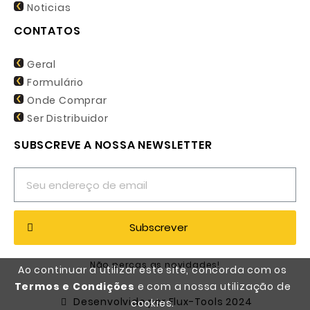
Noticias
CONTATOS
Geral
Formulário
Onde Comprar
Ser Distribuidor
SUBSCREVE A NOSSA NEWSLETTER
Subscrever
Não percas as novidades!
Ao continuar a utilizar este site, concorda com os
Termos e Condições
e com a nossa utilização de
Desenvolvido por Flux-Tools 2024
cookies.