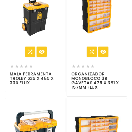














MALA FERRAMENTA
ORGANIZADOR
TROLEY 625 X 485 X
MONOBLOCO 39
330 FLUX
GAVETAS 475 X 381 X
157MM FLUX