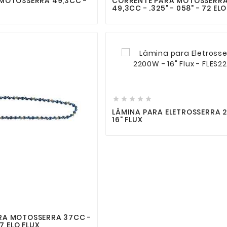
 MOTOSSERRA 49,3CC -
CORRENTE PARA MOTOSSERR
49,3CC - .325" - 058" - 72 EL







LÂMINA PARA ELETROSSERRA 
16" FLUX


RA MOTOSSERRA 37CC -
57 ELO FLUX