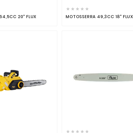





4,5CC 20" FLUX
MOTOSSERRA 49,3CC 18" FLU








