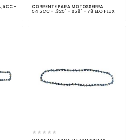
,5CC -
CORRENTE PARA MOTOSSERRA
54,5CC - .325" - 058" - 78 ELO FLUX






