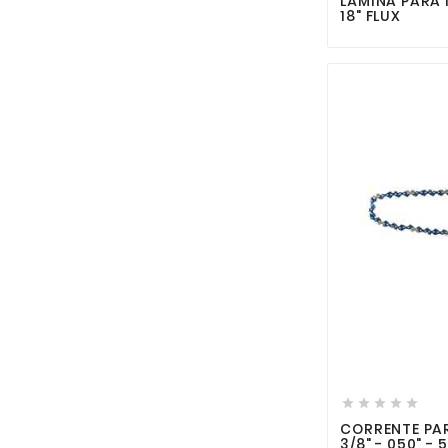
LÂMINA PARA
18" FLUX





CORRENTE PA
3/8" - 050" - 