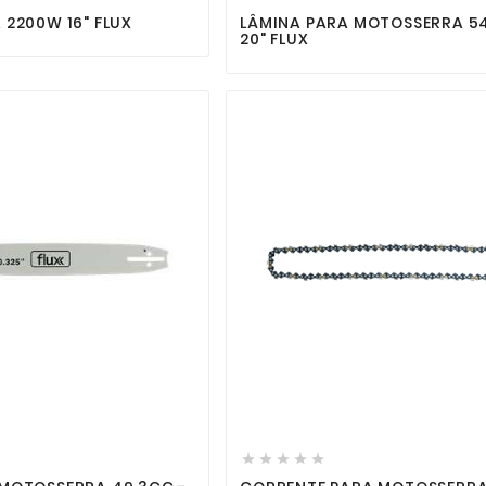
 2200W 16" FLUX
LÂMINA PARA MOTOSSERRA 54
20" FLUX








