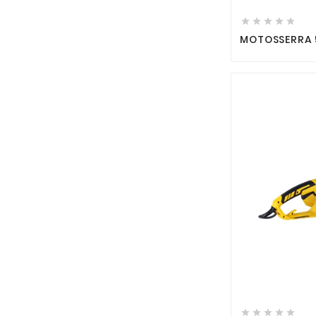





MOTOSSERRA 5




