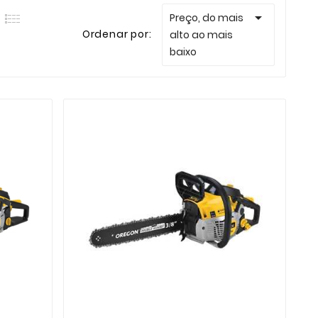

Preço, do mais
Ordenar por:
alto ao mais
baixo

