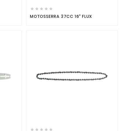





X
MOTOSSERRA 37CC 16" FLUX






