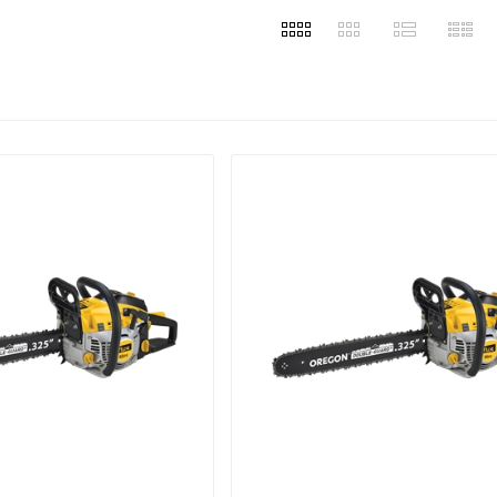



