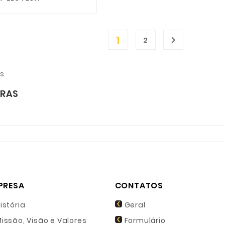
1

2
RAS
PRESA
CONTATOS
istória
Geral
issão, Visão e Valores
Formulário