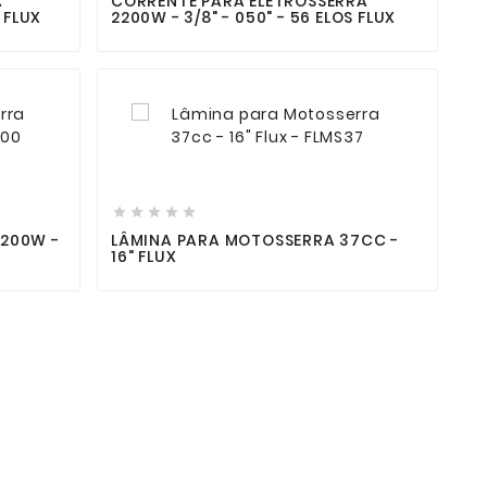
A
CORRENTE PARA ELETROSSERRA
O FLUX
2200W - 3/8" - 050" - 56 ELOS FLUX







2200W -
LÂMINA PARA MOTOSSERRA 37CC -
16" FLUX