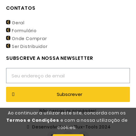
CONTATOS
Geral
Formulário
Onde Comprar
Ser Distribuidor
SUBSCREVE A NOSSA NEWSLETTER
Subscrever
Não percas as novidades!
Ao continuar a utilizar este site, concorda com os
Termos e Condições
e com a nossa utilização de
Desenvolvido por Flux-Tools 2024
cookies.