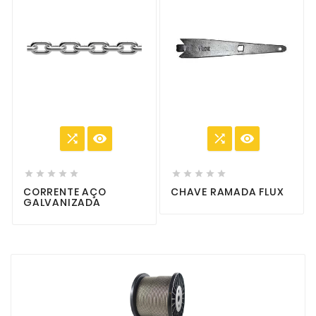














CORRENTE AÇO
CHAVE RAMADA FLUX
GALVANIZADA