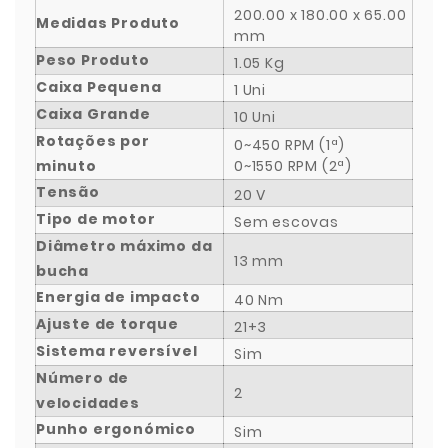
200.00 x 180.00 x 65.00
Medidas Produto
mm
Peso Produto
1.05 Kg
Caixa Pequena
1 Uni
Caixa Grande
10 Uni
Rotações por
0~450 RPM (1ª)
minuto
0~1550 RPM (2ª)
Tensão
20 V
Tipo de motor
Sem escovas
Diâmetro máximo da
13 mm
bucha
Energia de impacto
40 Nm
Ajuste de torque
21+3
Sistema reversível
Sim
Número de
2
velocidades
Punho ergonómico
Sim