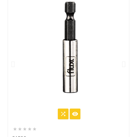






