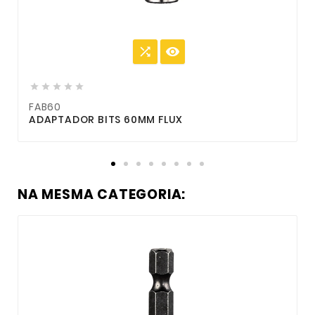







FAB60
F
ADAPTADOR BITS 60MM FLUX
A
NA MESMA CATEGORIA: