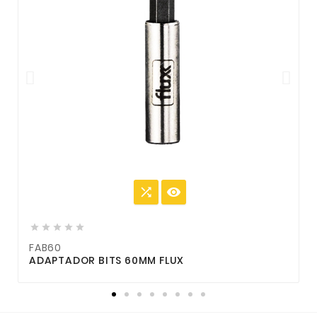







FAB60
ADAPTADOR BITS 60MM FLUX