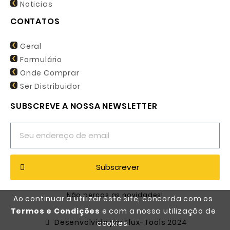
Noticias
CONTATOS
Geral
Formulário
Onde Comprar
Ser Distribuidor
SUBSCREVE A NOSSA NEWSLETTER
Subscrever
Não percas as novidades!
Ao continuar a utilizar este site, concorda com os
Termos e Condições
e com a nossa utilização de
Desenvolvido por Flux-Tools 2024
cookies.