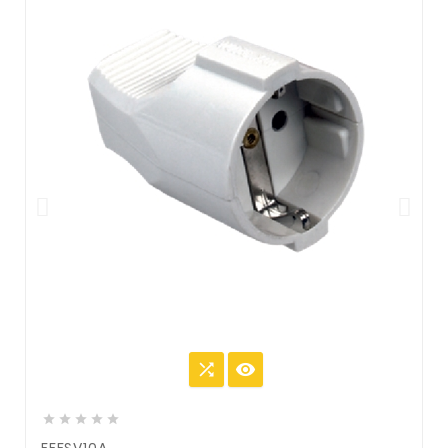






