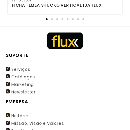
FFFSV10A
F
FICHA FEMEA SHUCKO VERTICAL 10A FLUX
F
SUPORTE
Serviços
Catálogos
Marketing
Newsletter
EMPRESA
História
Missão, Visão e Valores