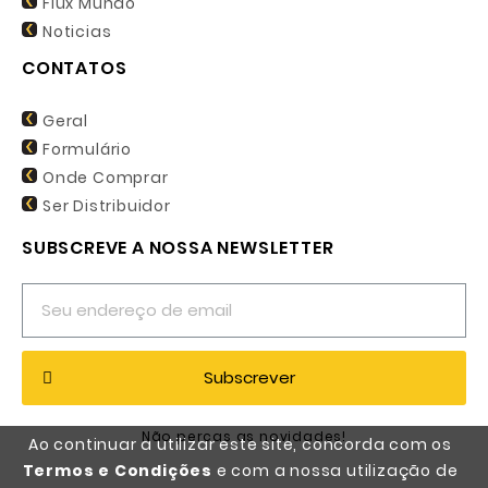
Flux Mundo
Noticias
CONTATOS
Geral
Formulário
Onde Comprar
Ser Distribuidor
SUBSCREVE A NOSSA NEWSLETTER
Subscrever
Não percas as novidades!
Ao continuar a utilizar este site, concorda com os
Termos e Condições
e com a nossa utilização de