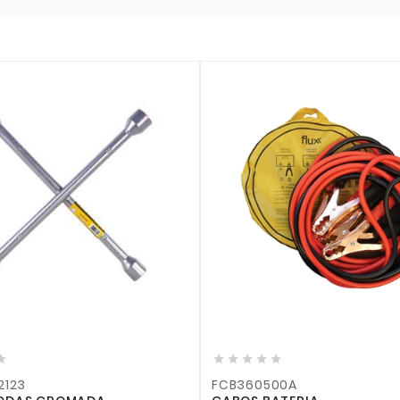










2123
FCB360500A