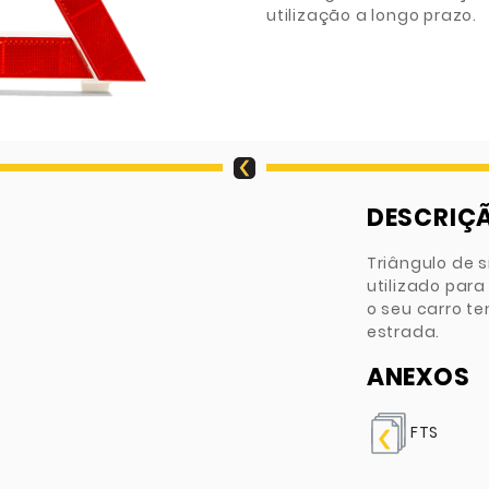
utilização a longo prazo.
DESCRIÇ
Triângulo de s
utilizado par
o seu carro t
estrada.
ANEXOS
FTS