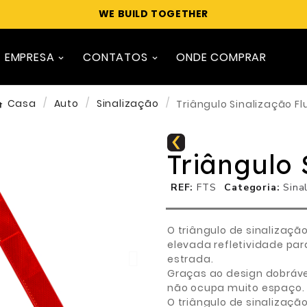
WE BUILD TOGETHER
EMPRESA
CONTATOS
ONDE COMPRAR
Casa
Auto
Sinalização
Triângulo Sinalização Fl
Triângulo 
REF
FTS
Categoria
Sina
O triângulo de sinalizaç
elevada refletividade par
estrada.
Graças ao design dobrável,
não ocupa muito espaço.
O triângulo de sinalizaçã