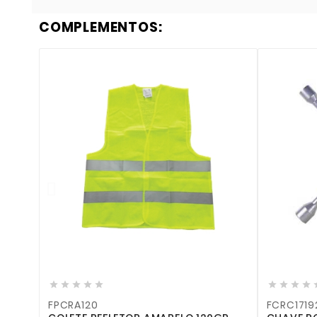
COMPLEMENTOS:











FPCRA120
FCRC1719