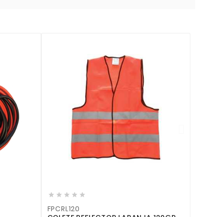







FPCRL120