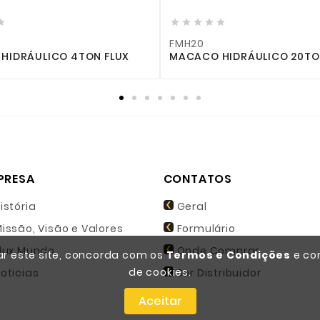










FMH20
FMH16
MACACO HIDRÁULICO 20TON FLUX
MACACO HID
PRESA
CONTATOS
istória
Geral
issão, Visão e Valores
Formulário
lux Mundo
Onde Comprar
zar este site, concorda com os
Termos e Condições
e co
de cookies.
oticias
Ser Distribuidor
Aceitar