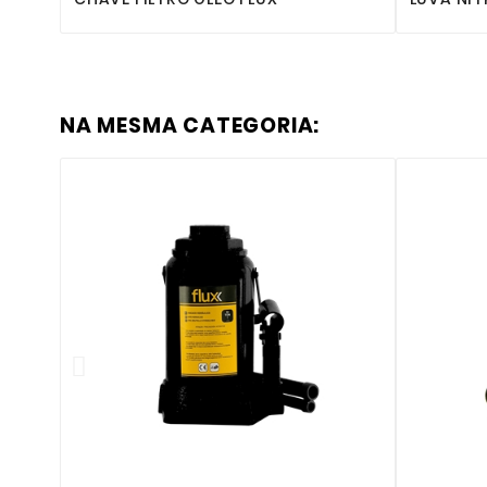
NA MESMA CATEGORIA:



