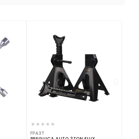









FCV16
 3TON FLUX
CHAVE VELAS