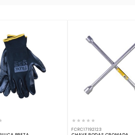












FCRC17192123
FPA3T
CHAVE RODAS CROMADA
PREGUIÇA AUTO