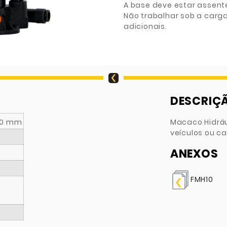
A base deve estar assente
Não trabalhar sob a car
adicionais.
DESCRIÇ
.00 mm
Macaco Hidráu
veículos ou c
ANEXOS
FMH10