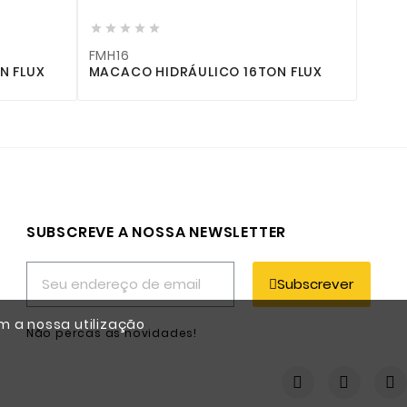





FMH2
RÁULICO 16TON FLUX
MACACO HIDRÁULICO 2TON FL
SUBSCREVE A NOSSA NEWSLETTER
Subscrever
m a nossa utilização
Não percas as novidades!