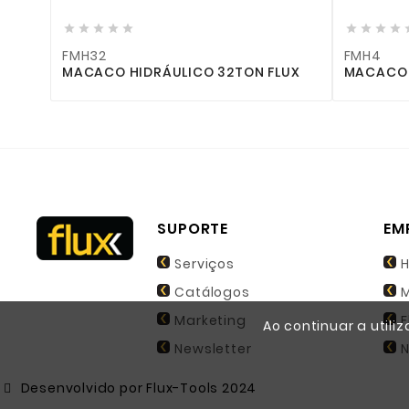





FMH4
LICO 32TON FLUX
MACACO HIDRÁULICO 4TON FLUX
SUPORTE
EM
Serviços
H
Catálogos
M
Marketing
F
Ao continuar a utili
Newsletter
N
Desenvolvido por Flux-Tools 2024