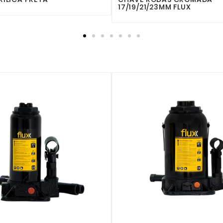
17/19/21/23MM FLUX

