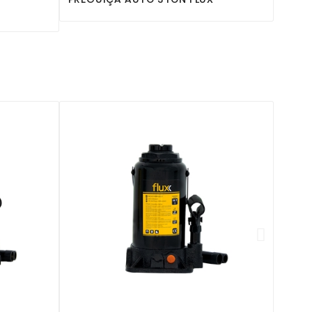



