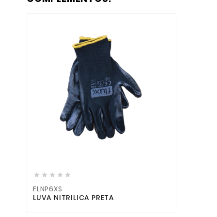







FLNP6XS
LUVA NITRILICA PRETA