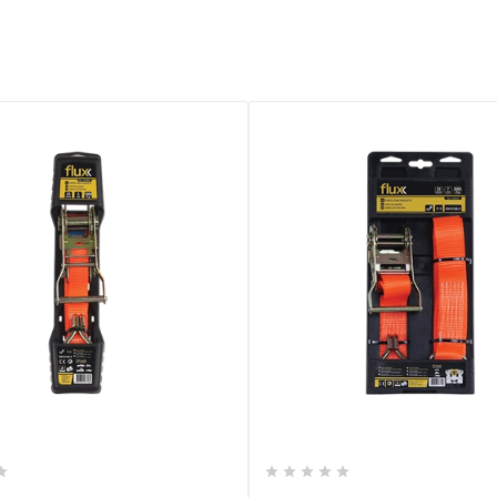











