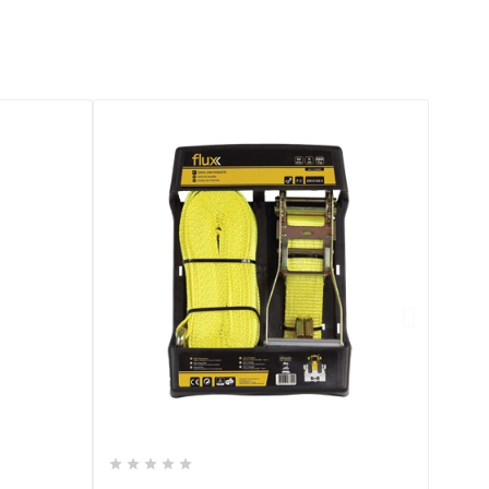







