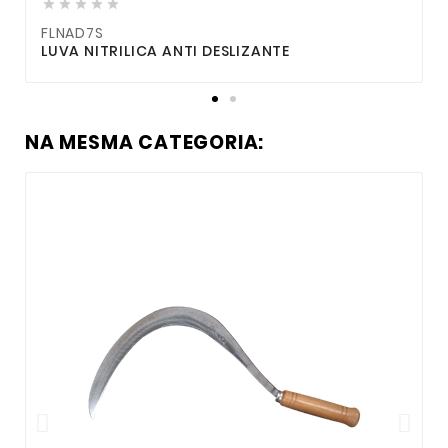





FLNAD7S
LUVA NITRILICA ANTI DESLIZANTE
C
NA MESMA CATEGORIA: