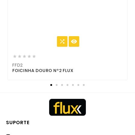







FFD2
F
FOICINHA DOURO Nº2 FLUX
SUPORTE