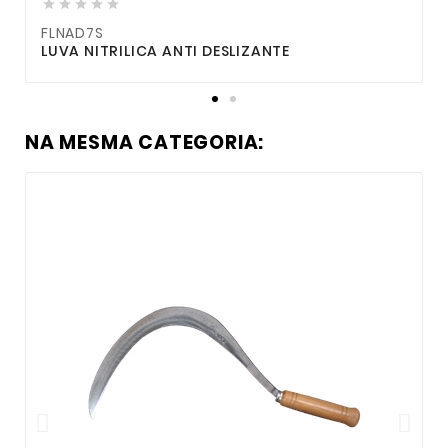





FLNAD7S
LUVA NITRILICA ANTI DESLIZANTE
C
NA MESMA CATEGORIA: