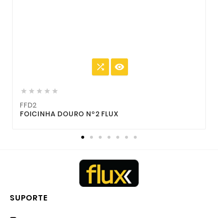







FFD2
F
FOICINHA DOURO Nº2 FLUX
SUPORTE