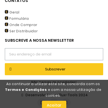
CONTATOS
Geral
Formulário
Onde Comprar
Ser Distribuidor
SUBSCREVE A NOSSA NEWSLETTER
Subscrever
Não percas as novidades!
Ao continuar a utilizar este site, concorda com os
Termos e Condições
e com a nossa utilização de
Desenvolvido por Flux-Tools 2024
cookies.
Aceitar