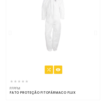







FFPFM
FATO PROTEÇÃO FITOFÁRMACO FLUX