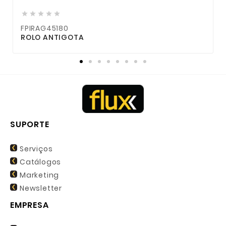





FPIRAG45180
ROLO ANTIGOTA
C
SUPORTE
Serviços
Catálogos
Marketing
Newsletter
EMPRESA