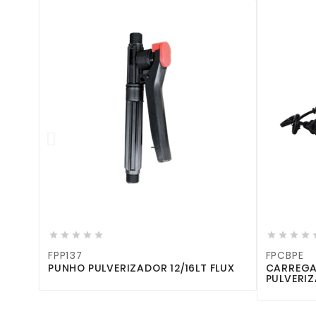
P144











FPP137
FPCBPE
PUNHO PULVERIZADOR 12/16LT FLUX
CARREGA
PULVERIZ