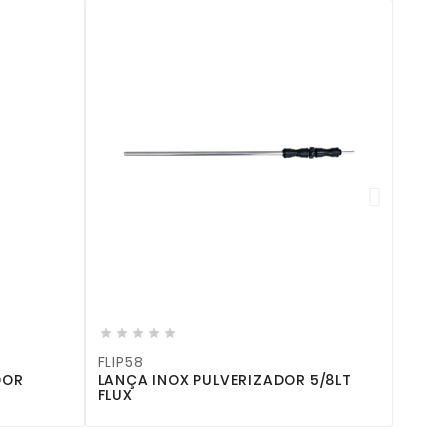


FPPS
PUNH







FLIP58
DOR
LANÇA INOX PULVERIZADOR 5/8LT
FLUX