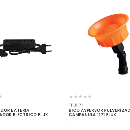










FPB1171
DOR BATERIA
BICO ASPERSOR PULVERIZA
ADOR ELECTRICO FLUX
CAMPANULA 1171 FLUX