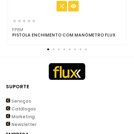







FPEM
F
PISTOLA ENCHIMENTO COM MANÓMETRO FLUX
P
SUPORTE
Serviços
Catálogos
Marketing
Newsletter