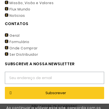
Missão, Visão e Valores
Flux Mundo
Noticias
CONTATOS
Geral
Formulário
Onde Comprar
Ser Distribuidor
SUBSCREVE A NOSSA NEWSLETTER
Subscrever
Não percas as novidades!
Ao continuar a utilizar este site, concorda com os