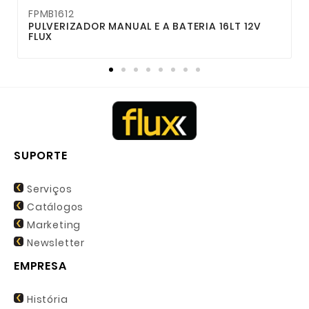
FPMB1612
F
PULVERIZADOR MANUAL E A BATERIA 16LT 12V
P
FLUX
SUPORTE
Serviços
Catálogos
Marketing
Newsletter
EMPRESA
História