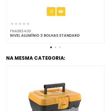







FNA3BS400
NIVEL ALUMÍNIO 3 BOLHAS STANDARD
F
NA MESMA CATEGORIA: