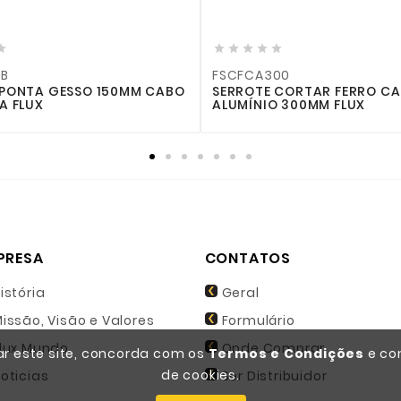








FSCFCA300
ESSO 150MM CABO
SERROTE CORTAR FERRO CABO
ALUMÍNIO 300MM FLUX
PRESA
CONTATOS
istória
Geral
issão, Visão e Valores
Formulário
lux Mundo
Onde Comprar
zar este site, concorda com os
Termos e Condições
e co
de cookies.
oticias
Ser Distribuidor