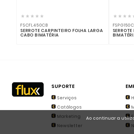













FSCFL450CB
FSPG150CB
SERROTE CARPINTEIRO FOLHA LARGA
SERROTE PONTA G
CABO BIMATÉRIA
BIMATÉRIA FLUX
SUPORTE
EM
Serviços
H
Catálogos
M
Marketing
F
Ao continuar a utili
Newsletter
N