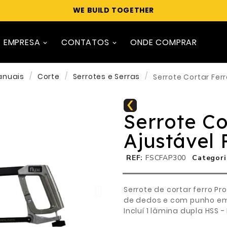
WE BUILD TOGETHER
EMPRESA
CONTATOS
ONDE COMPRAR
anuais
Corte
Serrotes e Serras
Serrote Cortar Fer
Serrote Co
Ajustável
REF
FSCFAP300
Categori
Serrote de cortar ferro P
de dedos e com punho em
Incluí 1 lâmina dupla HSS 