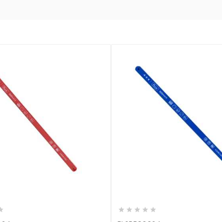









