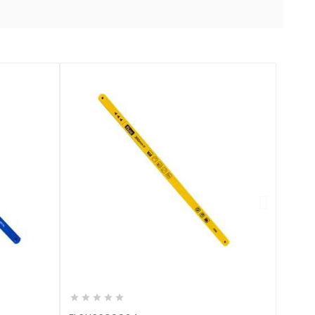






