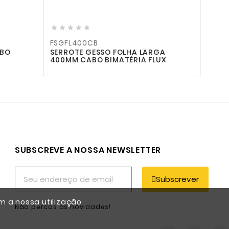












FSGFL400CB
FSBFL600CB
SERROTE GESSO FOLHA LARGA
SERROTE BETÃ
400MM CABO BIMATÉRIA FLUX
600MM CABO B
SUBSCREVE A NOSSA NEWSLETTER
Subscrever
m a nossa utilização
Não percas as novidades!