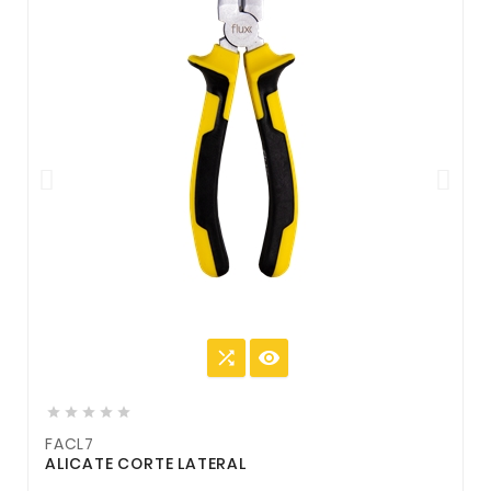







FACL7
F
ALICATE CORTE LATERAL
A