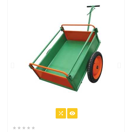






