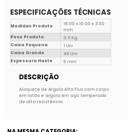
ESPECIFICAÇÕES TÉCNICAS
16.00 x 10.00 x 3.50
Medidas Produto
mm
Peso Produto
0.11 Kg
Caixa Pequena
1 Uni
Caixa Grande
96 Uni
Espessura Haste
5 mm
DESCRIÇÃO
Aloquete de Argola Alta Flux com corpo
em latão e argola em aço temperado
de alta resistência.
NA MESMA CATEGORIA: