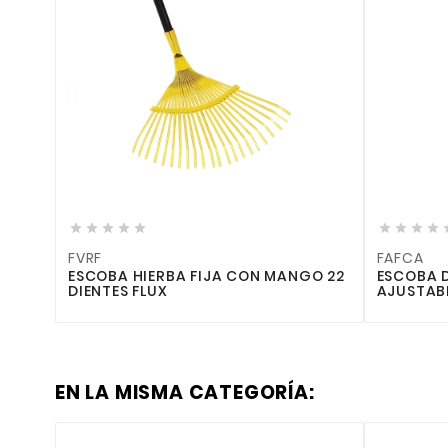











FVRF
FAFCA
ESCOBA HIERBA FIJA CON MANGO 22
ESCOBA 
DIENTES FLUX
AJUSTABL
EN LA MISMA CATEGORÍA: