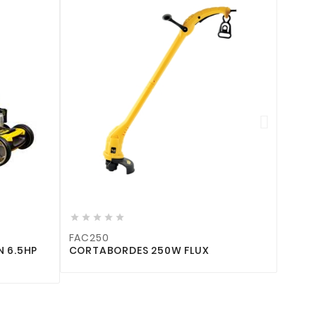









FCRT50146
 250W FLUX
CORTACÉSPED DE TRACCIÓN 5.0
146CC FLUX