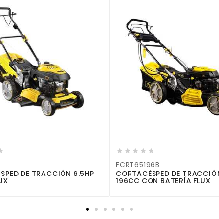












FCRT65196B
FAC250
CORTACÉSPED DE TRACCIÓN 6.5HP
CORTABORDES
196CC CON BATERÍA FLUX