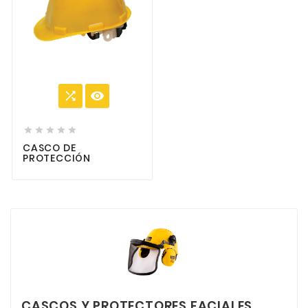







CASCO DE
PROTECCIÓN
CASCOS Y PROTECTORES FACIALES