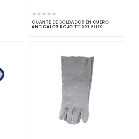





GUANTE DE SOLDADOR EN CUERO
ANTICALOR ROJO T11 XXL FLUX

