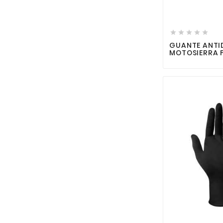





GUANTE ANTID
MOTOSIERRA 