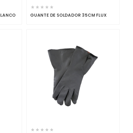





BLANCO
GUANTE DE SOLDADOR 35CM FLUX






