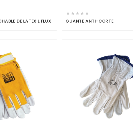





HABLE DE LÁTEX L FLUX
GUANTE ANTI-CORTE



