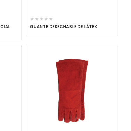







ECIAL
GUANTE DESECHABLE DE LÁTEX

