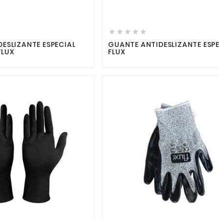









ESLIZANTE ESPECIAL
GUANTE ANTIDESLIZANTE ESP
FLUX
FLUX



