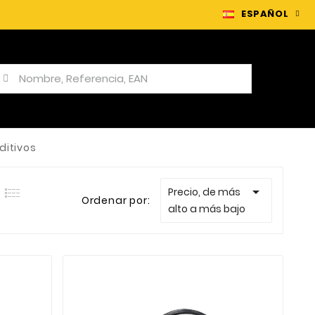
ESPAÑOL
ditivos

Precio, de más
Ordenar por:
alto a más bajo