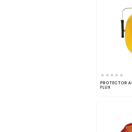





PROTECTOR A
FLUX