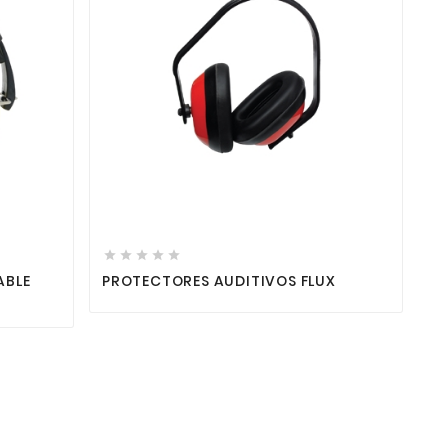







ABLE
PROTECTORES AUDITIVOS FLUX