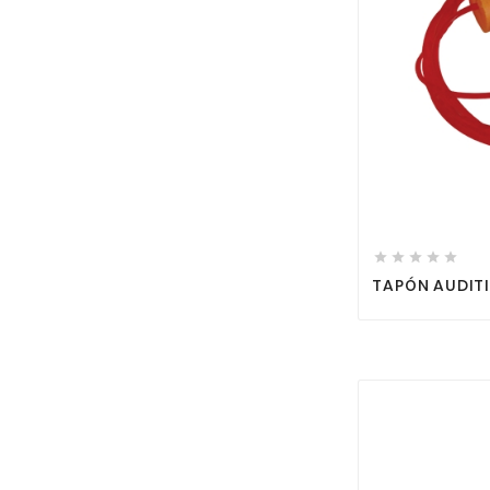





TAPÓN AUDIT