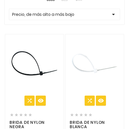

Precio, de más alto a más bajo














BRIDA DE NYLON
BRIDA DE NYLON
NEGRA
BLANCA