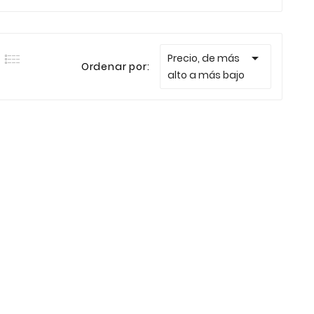

Precio, de más
Ordenar por:
alto a más bajo