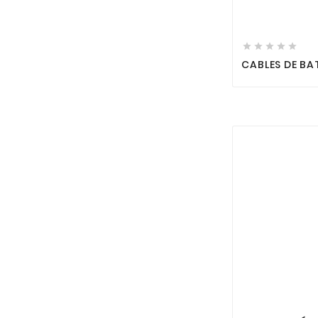





CABLES DE BA