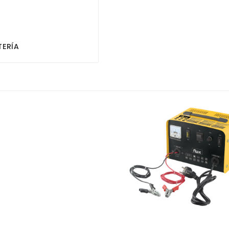


TERÍA