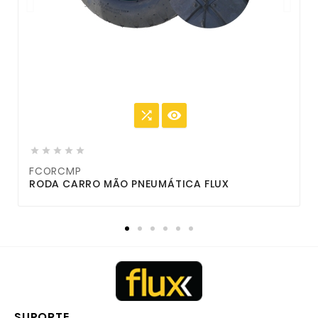







FCORCMP
RODA CARRO MÃO PNEUMÁTICA FLUX
F
SUPORTE