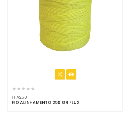







FFA250
FIO ALINHAMENTO 250 GR FLUX