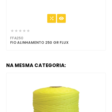







FFA250
FIO ALINHAMENTO 250 GR FLUX
N
NA MESMA CATEGORIA: