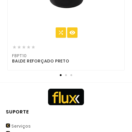







FBPT10
F
BALDE REFORÇADO PRETO
G
SUPORTE
Serviços