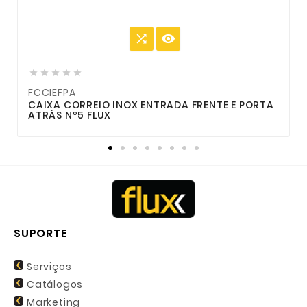







FCCIEFPA
CAIXA CORREIO INOX ENTRADA FRENTE E PORTA
C
ATRÁS Nº5 FLUX
F
SUPORTE
Serviços
Catálogos
Marketing