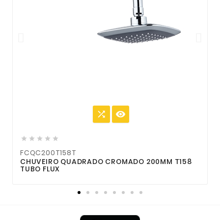







FCQC200T158T
F
O
CHUVEIRO QUADRADO CROMADO 200MM T158
TUBO FLUX
1