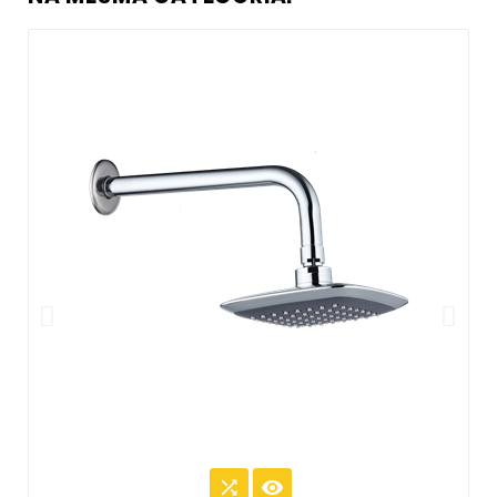
O

