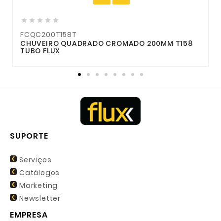





FCQC200T158T
F
CHUVEIRO QUADRADO CROMADO 200MM T158
TUBO FLUX
1
SUPORTE
Serviços
Catálogos
Marketing
Newsletter
EMPRESA