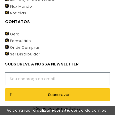
Flux Mundo
Noticias
CONTATOS
Geral
Formulário
Onde Comprar
Ser Distribuidor
SUBSCREVE A NOSSA NEWSLETTER
Subscrever
Não percas as novidades!
Ao continuar a utilizar este site, concorda com os