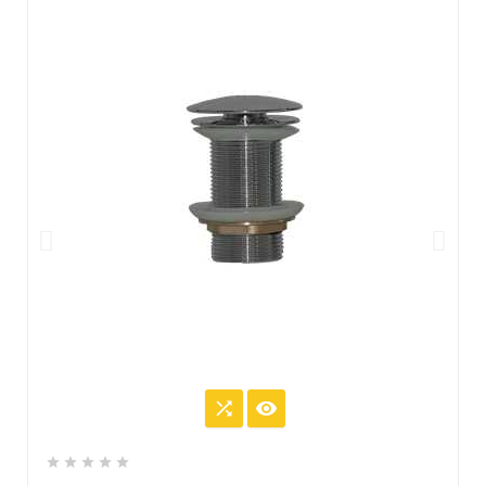






