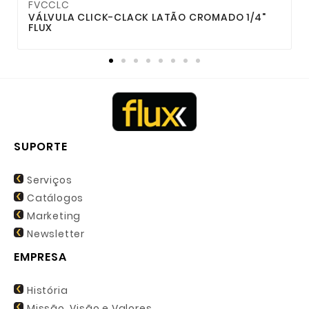
FVCCLC
F
VÁLVULA CLICK-CLACK LATÃO CROMADO 1/4"
FLUX
SUPORTE
Serviços
Catálogos
Marketing
Newsletter
EMPRESA
História
Missão, Visão e Valores