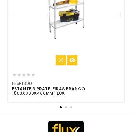







FE5P1800
F
ESTANTE 5 PRATELEIRAS BRANCO
E
1800X900X400MM FLUX