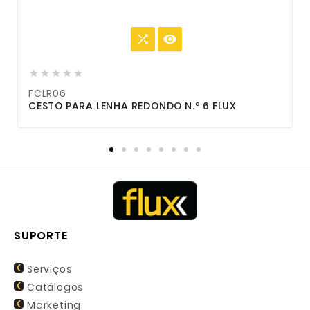







FCLR06
F
CESTO PARA LENHA REDONDO N.º 6 FLUX
C
SUPORTE
Serviços
Catálogos
Marketing