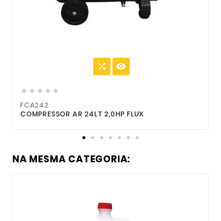







FCA242
F
COMPRESSOR AR 24LT 2,0HP FLUX
C
NA MESMA CATEGORIA: