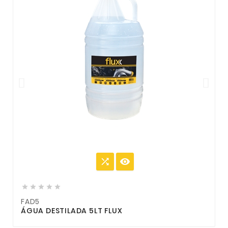







FAD5
ÁGUA DESTILADA 5LT FLUX
Ó
J