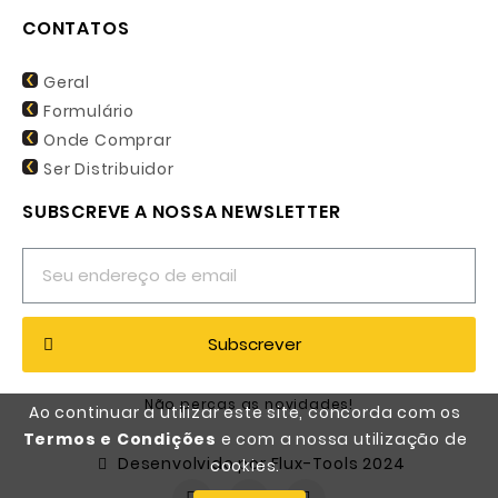
CONTATOS
Geral
Formulário
Onde Comprar
Ser Distribuidor
SUBSCREVE A NOSSA NEWSLETTER
Subscrever
Não percas as novidades!
Ao continuar a utilizar este site, concorda com os
Termos e Condições
e com a nossa utilização de
Desenvolvido por Flux-Tools 2024
cookies.