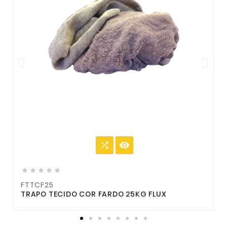







FTTCF25
F
TRAPO TECIDO COR FARDO 25KG FLUX