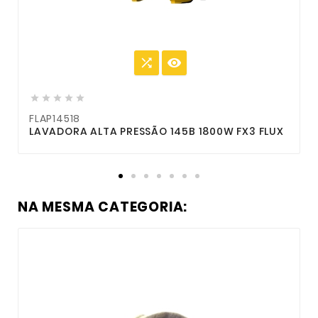







FLAP14518
F
LAVADORA ALTA PRESSÃO 145B 1800W FX3 FLUX
L
NA MESMA CATEGORIA: