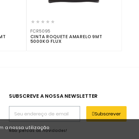









FC4T
QUETE AMARELO 9MT
CONJUNTO 4 TAPETES AUTO 
LUX
SUBSCREVE A NOSSA NEWSLETTER
Subscrever
m a nossa utilização
Não percas as novidades!