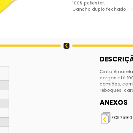
100% poliester.
Gancho duplo fechado - Ti
DESCRIÇ
0
Cinta Amarel
cargas até 10
camiões, carr
reboques, car
ANEXOS
FCR75910