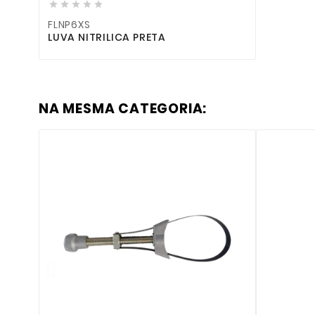





FLNP6XS
LUVA NITRILICA PRETA
NA MESMA CATEGORIA: