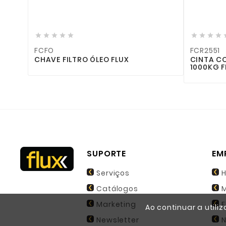









FCR2551
 ÓLEO FLUX
CINTA COM ROQUETE LARANJA 
1000KG FLUX
SUPORTE
EM
Serviços
H
Catálogos
M
Marketing
F
Ao continuar a utili
Newsletter
N