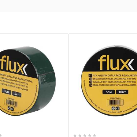









