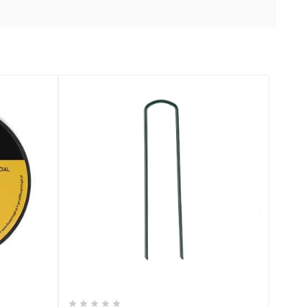






