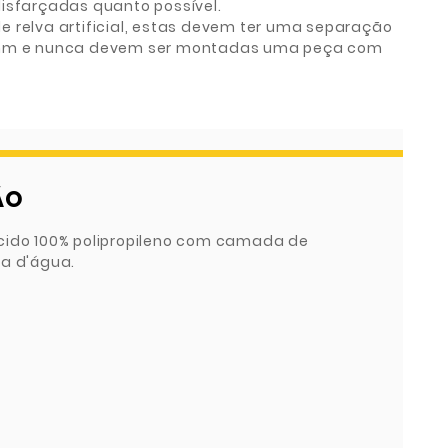
disfarçadas quanto possível.
e relva artificial, estas devem ter uma separação
 2mm e nunca devem ser montadas uma peça com
ÃO
cido 100% polipropileno com camada de
va d'água.