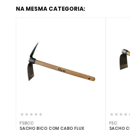
NA MESMA CATEGORIA:













FSBCC
FSC
SACHO BICO COM CABO FLUX
SACHO COM CABO