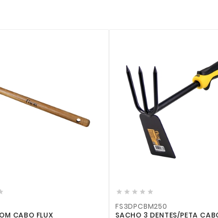








FS3DPCBM250
 FLUX
SACHO 3 DENTES/PETA CABO