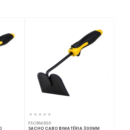












FSCBM300
FCCBM300
SACHO CABO BIMATÉRIA 300MM
COLHER CABO