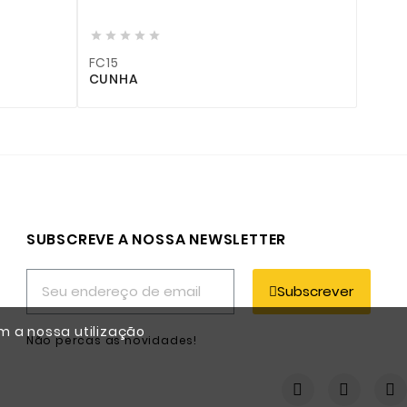





FC15
CUNHA
SUBSCREVE A NOSSA NEWSLETTER
Subscrever
m a nossa utilização
Não percas as novidades!