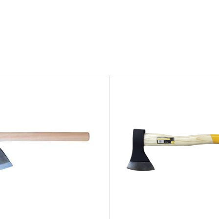



