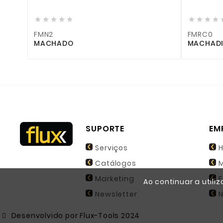









FMN2
FMRC0
MACHADO
MACHADI
SUPORTE
EM
Serviços
H
Catálogos
M
Marketing
F
Ao continuar a utili
Newsletter
N
Desenvolvido por Flux-Tools 2024