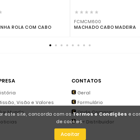






FCMCM600
NHA ROLA COM CABO
MACHADO CABO MADEIRA
PRESA
CONTATOS
istória
Geral
issão, Visão e Valores
Formulário
lux Mundo
Onde Comprar
zar este site, concorda com os
Termos e Condições
e co
de cookies.
oticias
Ser Distribuidor
Aceitar