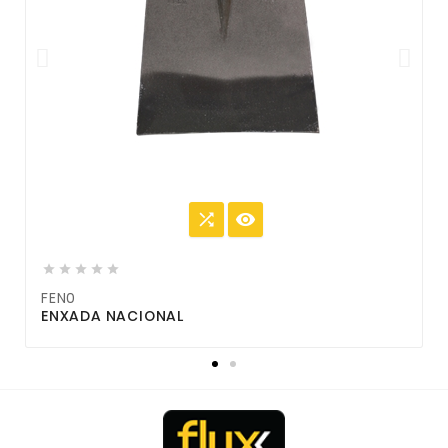







FEN0
F
ENXADA NACIONAL