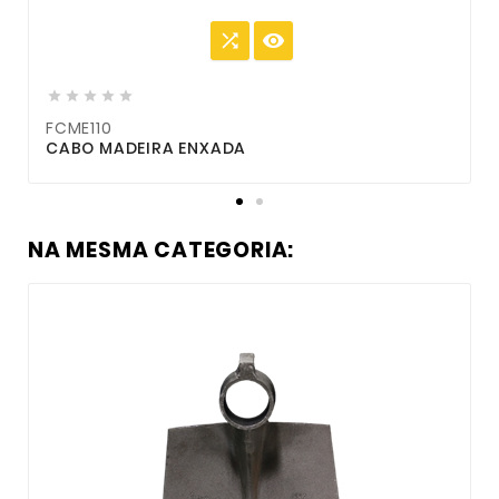







FCME110
F
CABO MADEIRA ENXADA
C
NA MESMA CATEGORIA: