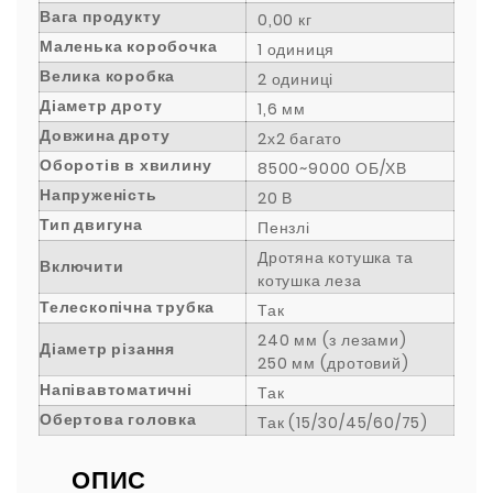
Вага продукту
0,00 кг
Маленька коробочка
1 одиниця
Велика коробка
2 одиниці
Діаметр дроту
1,6 мм
Довжина дроту
2х2 багато
Оборотів в хвилину
8500~9000 ОБ/ХВ
Напруженість
20 В
Тип двигуна
Пензлі
Дротяна котушка та
Включити
котушка леза
Телескопічна трубка
Так
240 мм (з лезами)
Діаметр різання
250 мм (дротовий)
Напівавтоматичні
Так
Обертова головка
Так (15/30/45/60/75)
ОПИС