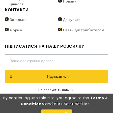
Новини
цінності
КОНТАКТИ
Загальне
Де купити
Форма
Стати дистриб'ютором
ПІДПИСАТИСЯ НА НАШУ РОЗСИЛКУ
Підписатися
Не пропустіть новини!
By continuing use this site, you agree to the
Terms &
Розроблено Flux-Tools 2024
Conditions
and our use of cookies.