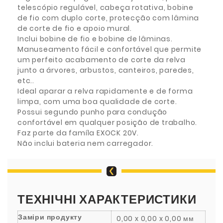
telescópio regulável, cabeça rotativa, bobine
de fio com duplo corte, protecção com lâmina
de corte de fio e apoio mural.
Inclui bobine de fio e bobine de lâminas.
Manuseamento fácil e confortável que permite
um perfeito acabamento de corte da relva
junto a árvores, arbustos, canteiros, paredes,
etc..
Ideal aparar a relva rapidamente e de forma
limpa, com uma boa qualidade de corte.
Possui segundo punho para condução
confortável em qualquer posição de trabalho.
Faz parte da famíla EXOCK 20V.
Não inclui bateria nem carregador.
ТЕХНІЧНІ ХАРАКТЕРИСТИКИ
Заміри продукту
0,00 x 0,00 x 0,00 мм