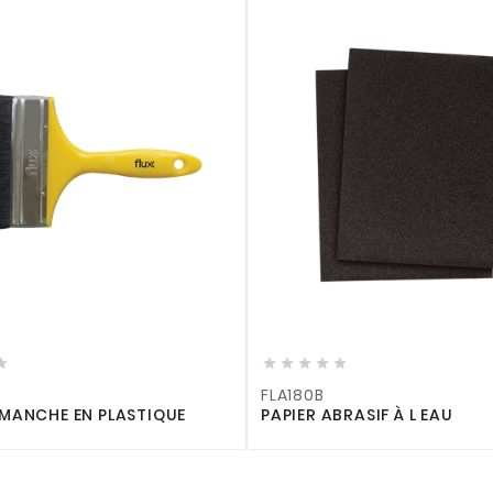










FLA180B
MANCHE EN PLASTIQUE
PAPIER ABRASIF À L EAU