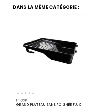
DANS LA MÊME CATÉGORIE :







FTGSP
GRAND PLATEAU SANS POIGNÉE FLUX