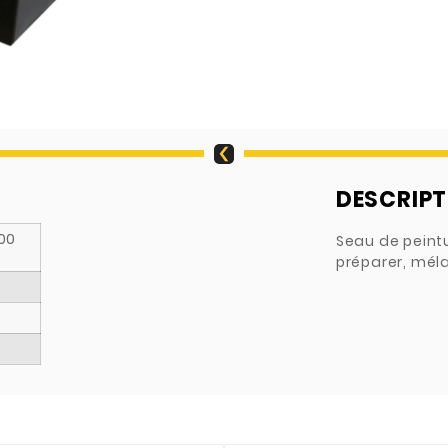
DESCRIPT
.00
Seau de peintur
préparer, méla