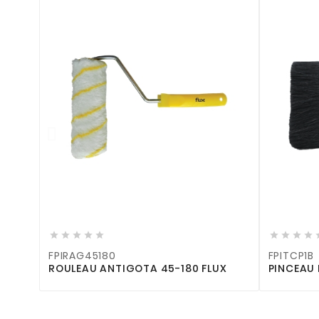











FPIRAG45180
FPITCP1B
ROULEAU ANTIGOTA 45-180 FLUX
PINCEAU 