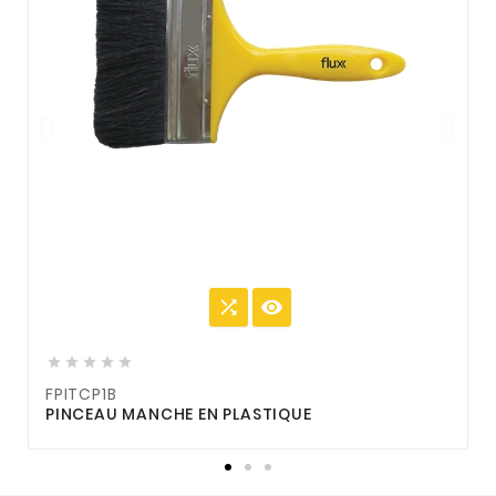







FPITCP1B
F
PINCEAU MANCHE EN PLASTIQUE
P