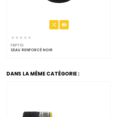







FBPT10
SEAU RENFORCÉ NOIR
DANS LA MÊME CATÉGORIE :