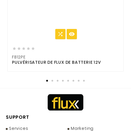







FB12PE
F
PULVÉRISATEUR DE FLUX DE BATTERIE 12V
B
SUPPORT
Services
Marketing